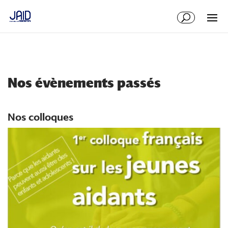
Aller
Aller
au
à
contenu
la
principal
navigation
Nos évènements passés
Nos colloques